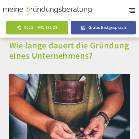
Skip
to
Tog
content
Nav
Gründungsberatu
0211 – 941 931 28
Gratis Erstgespräch
AVGS Coaching
Wie lange dauert die Gründung
eines Unternehmens?
Businessplan Vorl
Über uns
English