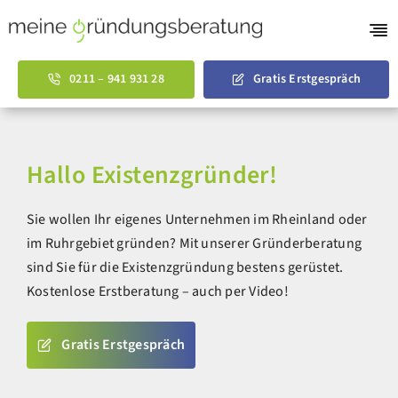
Skip
to
Tog
content
Nav
Gründungsberatu
0211 – 941 931 28
Gratis Erstgespräch
AVGS Coaching
Businessplan Vorl
Hallo Existenzgründer!
Über uns
Sie wollen Ihr eigenes Unternehmen im Rheinland oder
English
im Ruhrgebiet gründen? Mit unserer Gründerberatung
sind Sie für die Existenzgründung bestens gerüstet.
Kostenlose Erstberatung – auch per Video!
Gratis Erstgespräch