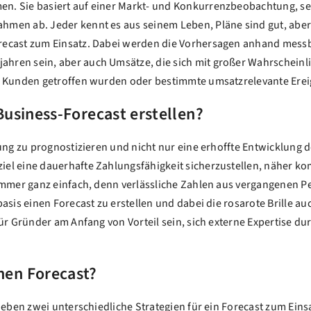
. Sie basiert auf einer Markt- und Konkurrenzbeobachtung, setz
men ab. Jeder kennt es aus seinem Leben, Pläne sind gut, aber 
recast zum Einsatz. Dabei werden die Vorhersagen anhand messb
ren sein, aber auch Umsätze, die sich mit großer Wahrscheinlic
t Kunden getroffen wurden oder bestimmte umsatzrelevante Ereig
usiness-Forecast erstellen?
ung zu prognostizieren und nicht nur eine erhoffte Entwicklung de
l eine dauerhafte Zahlungsfähigkeit sicherzustellen, näher komm
 immer ganz einfach, denn verlässliche Zahlen aus vergangenen P
asis einen Forecast zu erstellen und dabei die rosarote Brille au
für Gründer am Anfang von Vorteil sein, sich externe Expertise 
en Forecast?
trieben zwei unterschiedliche Strategien für ein Forecast zum E