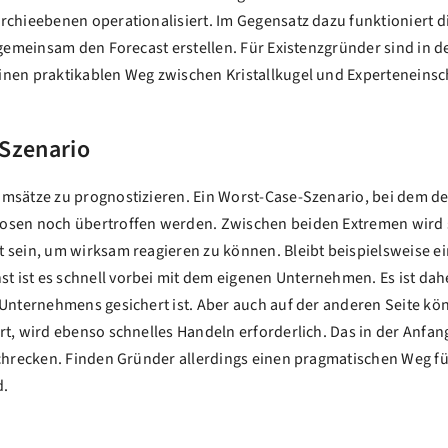
archieebenen operationalisiert. Im Gegensatz dazu funktioniert 
 gemeinsam den Forecast erstellen. Für Existenzgründer sind in d
inen praktikablen Weg zwischen Kristallkugel und Experteneinsch
 Szenario
 Umsätze zu prognostizieren. Ein Worst-Case-Szenario, bei dem
osen noch übertroffen werden. Zwischen beiden Extremen wird si
t sein, um wirksam reagieren zu können. Bleibt beispielsweise e
 ist es schnell vorbei mit dem eigenen Unternehmen. Es ist dah
s Unternehmens gesichert ist. Aber auch auf der anderen Seite 
rt, wird ebenso schnelles Handeln erforderlich. Das in der Anfan
rschrecken. Finden Gründer allerdings einen pragmatischen Weg fü
d.