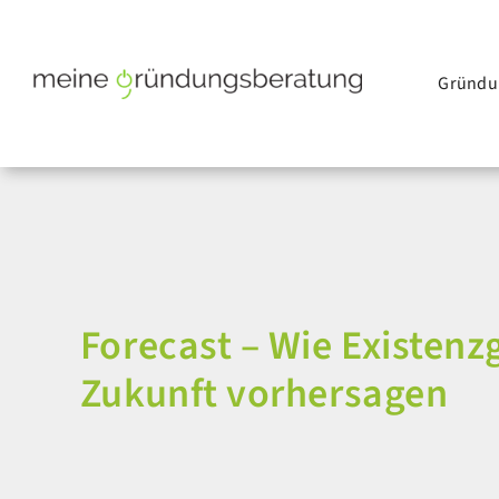
Skip
to
content
Gründu
Forecast – Wie Existenz
Zukunft vorhersagen