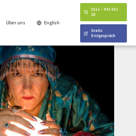
0211 – 941 931
28
Über uns
English
Gratis
Erstgespräch