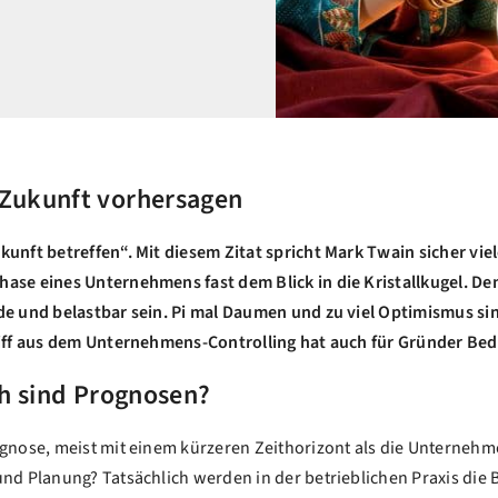
 Zukunft vorhersagen
kunft betreffen“. Mit diesem Zitat spricht Mark Twain sicher vi
hase eines Unternehmens fast dem Blick in die Kristallkugel. D
ide und belastbar sein. Pi mal Daumen und zu viel Optimismus sin
egriff aus dem Unternehmens-Controlling hat auch für Gründer B
sch sind Prognosen?
rognose, meist mit einem kürzeren Zeithorizont als die Unterneh
nd Planung? Tatsächlich werden in der betrieblichen Praxis die B