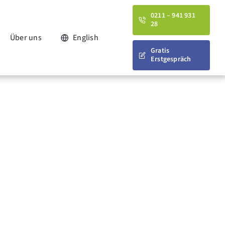
0211 – 941 931
28
Über uns
English
Gratis
Erstgespräch