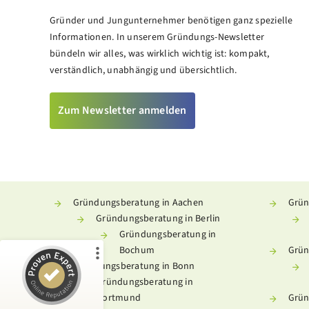
Gründer und Jungunternehmer benötigen ganz spezielle
Informationen. In unserem Gründungs-Newsletter
bündeln wir alles, was wirklich wichtig ist: kompakt,
verständlich, unabhängig und übersichtlich.
Zum Newsletter anmelden
Kundenbewertungen und Erfahrungen zu
Meine Gründungsberatung
%
100
SEHR GUT
Empfehlungen auf
Gründungsberatung in Aachen
Grün
ProvenExpert.com
5,00
/
4,93
Gründungsberatung in Berlin
Gründungsberatung in
181
201
Bochum
Grün
5
Bewertungen von
Bewertungen auf
Gründungsberatung in Bonn
anderen Quellen
ProvenExpert.com
Gründungsberatung in
Dortmund
Grün
Blick aufs ProvenExpert-Profil werfen