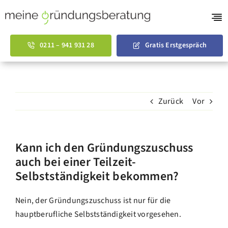
Skip
to
Tog
content
Nav
Gründungsberatu
0211 – 941 931 28
Gratis Erstgespräch
AVGS Coaching
Businessplan Vorl
Zurück
Vor
Über uns
English
Kann ich den Gründungszuschuss
auch bei einer Teilzeit-
Selbstständigkeit bekommen?
Nein, der Gründungszuschuss ist nur für die
hauptberufliche Selbstständigkeit vorgesehen.