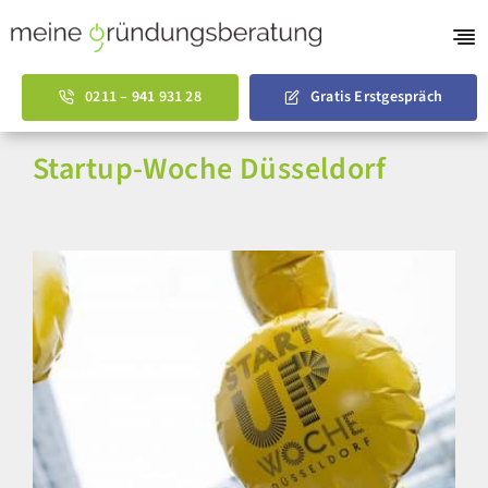
Skip
to
Tog
content
Nav
Gründungsberatu
0211 – 941 931 28
Gratis Erstgespräch
AVGS Coaching
Startup-Woche Düsseldorf
Businessplan Vorl
Über uns
English