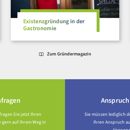
Existenzgründung in der
Gastronomie
Zum Gründermagazin
nfragen
Anspruch
agen Sie jetzt Ihren
Sie müssen lediglich 
e gern auf Ihrem Weg in
Ihren Anspruch au