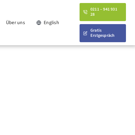
0211 – 941 931
28
Über uns
English
Gratis
Erstgespräch