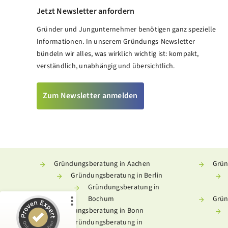
Jetzt Newsletter anfordern
Gründer und Jungunternehmer benötigen ganz spezielle
Informationen. In unserem Gründungs-Newsletter
bündeln wir alles, was wirklich wichtig ist: kompakt,
verständlich, unabhängig und übersichtlich.
Zum Newsletter anmelden
Kundenbewertungen und Erfahrungen zu
Meine Gründungsberatung
%
100
SEHR GUT
Empfehlungen auf
Gründungsberatung in Aachen
Grün
ProvenExpert.com
5,00
/
4,93
Gründungsberatung in Berlin
Gründungsberatung in
181
201
Bochum
Grün
5
Bewertungen von
Bewertungen auf
Gründungsberatung in Bonn
anderen Quellen
ProvenExpert.com
Gründungsberatung in