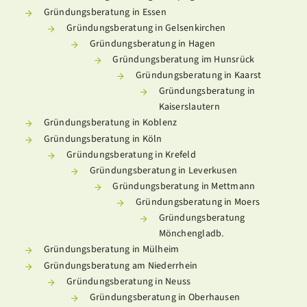
Gründungsberatung in Essen
Gründungsberatung in Gelsenkirchen
Gründungsberatung in Hagen
Gründungsberatung im Hunsrück
Gründungsberatung in Kaarst
Gründungsberatung in
Kaiserslautern
Gründungsberatung in Koblenz
Gründungsberatung in Köln
Gründungsberatung in Krefeld
Gründungsberatung in Leverkusen
Gründungsberatung in Mettmann
Gründungsberatung in Moers
Gründungsberatung
Mönchengladb.
Gründungsberatung in Mülheim
Kundenbewertungen und Erfahrungen zu
Gründungsberatung am Niederrhein
Meine Gründungsberatung
Gründungsberatung in Neuss
SEHR GUT
Gründungsberatung in Oberhausen
%
100