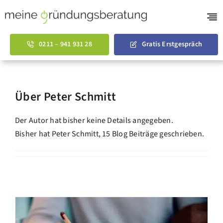
Skip
to
Tog
content
Nav
Gründungsberatu
0211 – 941 931 28
Gratis Erstgespräch
AVGS Coaching
Businessplan Vorl
Über Peter Schmitt
Über uns
Der Autor hat bisher keine Details angegeben.
Bisher hat Peter Schmitt, 15 Blog Beiträge geschrieben.
English