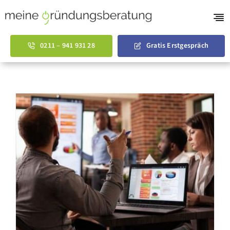
Skip
to
Tog
content
Nav
Gründungsberatu
0211 – 941 931 28
Gratis Erstgespräch
AVGS Coaching
Businessplan Vorl
Über uns
English