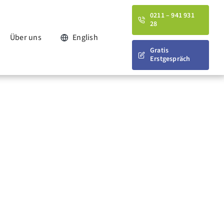
0211 – 941 931
28
Über uns
English
Gratis
Erstgespräch